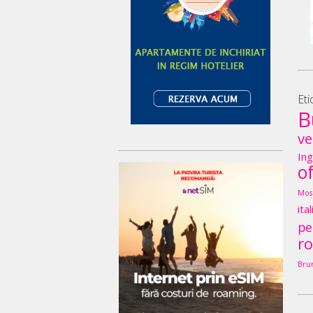
Eti
B
ve
Ing
o
Mos
ita
pe
r
Bru