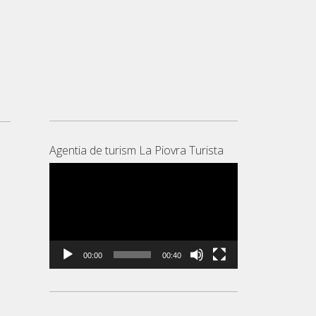
Agentia de turism La Piovra Turista
Player
video
00:00
00:40