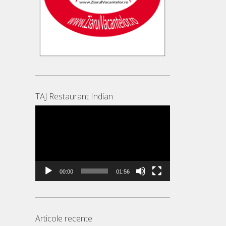
TAJ Restaurant Indian
Player
video
00:00
01:56
Articole recente