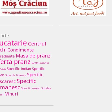
chete
ucatarie
Centrul
chi
Condimente
Masa de prânz
rediente
ferta pranz
Restaurant in
Specific Indian
Specific
cova
Specific
lian
Specific libanez
Specific
scaresc
omanesc
Specific rusesc
Sunday
Vinuri
nch