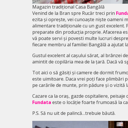
Magazin tradițional Casa Bangălă
Venind de la Bran spre Rucăr treci prin
Fund
ezita și oprește, vei cunoaște niște oameni min
alimentare tradiționale cu un gust excelent. 
preparate din producția proprie. Afacerea este 
vă poate servi și povesti multe lucruri desp
fiecare membru al familiei Bangălă a ajutat 
Gustul excelent al cașului sărat, al brânzei 
amintit de copilăria mea de la țară. Dacă vă s
Tot aici o să găsiți și camere de dormit frumo
este uimitoare. Daca vrei poți face plimbări 
pe carările de munte, prin pădure și o vizită
Cazare ca la oraș, gazde ospitaliere, peisaje
Fundata
este o locăție foarte frumoasă la ca
P.S. Să nu uit de palincă…trebuie băută.