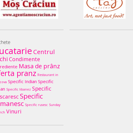
chete
ucatarie
Centrul
chi
Condimente
Masa de prânz
rediente
ferta pranz
Restaurant in
Specific Indian
Specific
cova
Specific
lian
Specific libanez
Specific
scaresc
omanesc
Specific rusesc
Sunday
Vinuri
nch