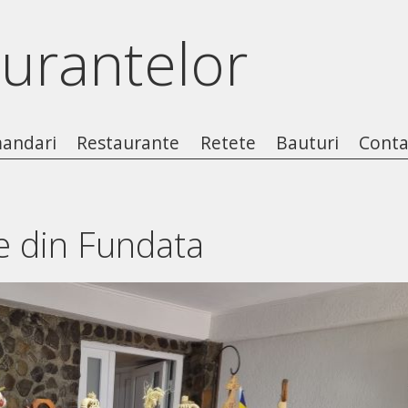
aurantelor
andari
Restaurante
Retete
Bauturi
Conta
e din Fundata