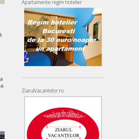
Apartamente regim hotelier
ă
ea
ea
ZiarulVacantelor.ro