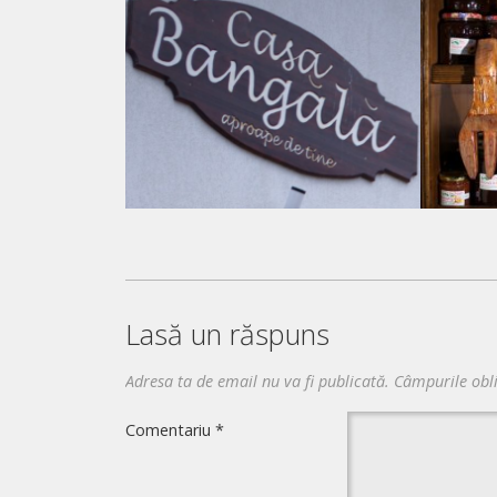
Lasă un răspuns
Adresa ta de email nu va fi publicată.
Câmpurile obl
Comentariu
*