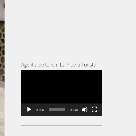
Agentia de turism La Piovra Turista
Player
video
00:00
00:40