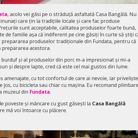
ata
, acolo vei găsi pe o străduță asfaltată Casa Bangălă. Nu
unați care țin la tradițiile locale și care fac produse
Prețurile sunt acceptabile, calitatea produselor foarte bună,
de familie așa că indiferent pe cine găsiți în curte să știți c
re prepararea produselor tradiționale din Fundata, pentru că
la prepararea acestora.
de burduf și al produselor din porc m-a impresionat și mi-a
pun și despre lapte, cred că este cel mai gustos din lume.
s amenajate, cu tot confortul de care ai nevoie, iar privelișt
pe jos, cu bicicleta sau chiar cu mașina. Eu recomand plimbar
 la muzeul din
Fundata
.
 de poveste și mâncare cu gust găsești la
Casa Bangălă
re mă voi întoarce cu plăcere.