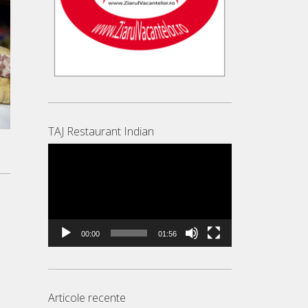
TAJ Restaurant Indian
Player
video
00:00
01:56
Articole recente