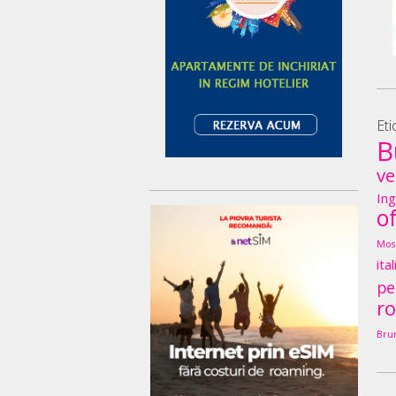
Eti
B
ve
Ing
o
Mos
ita
pe
r
Bru