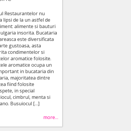
ul Restaurantelor nu
 lipsi de la un astfel de
iment: alimente si bauturi
ulgaria insorita. Bucataria
areasca este diversificata
oarte gustoasa, asta
rita condimentelor si
telor aromatice folosite.
tele aromatice ocupa un
important in bucataria din
aria, majoritatea dintre
ea fiind folosite
spete, in special
iocul, cimbrul, menta si
ano. Busuiocul […]
more…