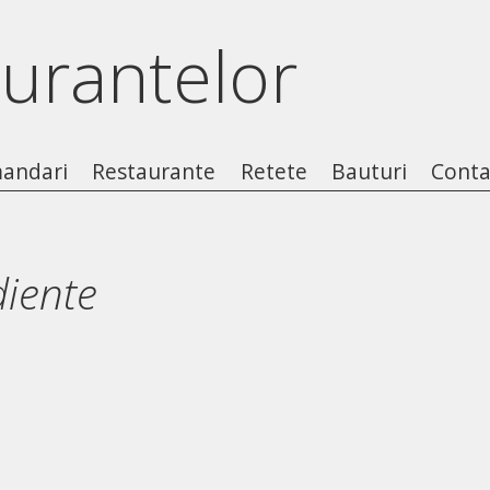
aurantelor
andari
Restaurante
Retete
Bauturi
Conta
diente