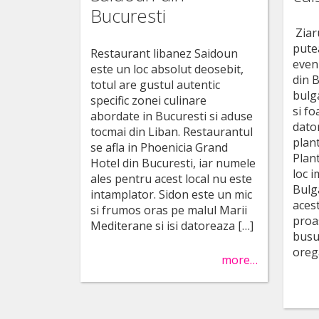
Bucuresti
Ziar
putea
Restaurant libanez Saidoun
even
este un loc absolut deosebit,
din B
totul are gustul autentic
bulg
specific zonei culinare
si f
abordate in Bucuresti si aduse
dato
tocmai din Liban. Restaurantul
plan
se afla in Phoenicia Grand
Plan
Hotel din Bucuresti, iar numele
loc 
ales pentru acest local nu este
Bulg
intamplator. Sidon este un mic
acest
si frumos oras pe malul Marii
proa
Mediterane si isi datoreaza […]
busu
oreg
more…