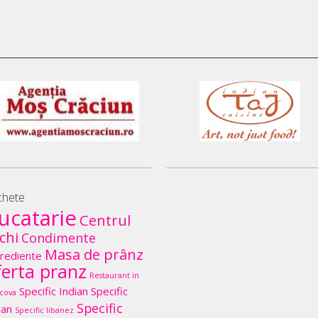
chete
ucatarie
Centrul
chi
Condimente
Masa de prânz
rediente
ferta pranz
Restaurant in
Specific Indian
Specific
cova
Specific
lian
Specific libanez