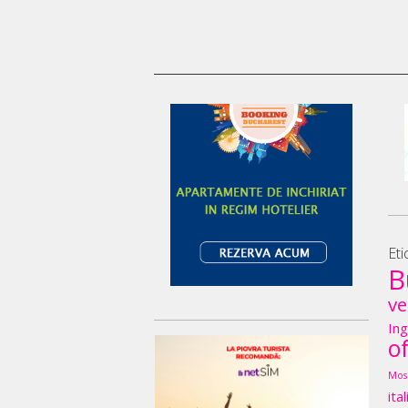
Eti
B
ve
Ing
o
Mos
ita