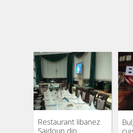
Restaurant libanez
Bul
Saidoun din
cui