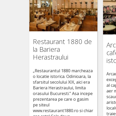
Restaurant 1880 de
Arc
la Bariera
caf
Herastraului
ist
„Restaurantul 1880 marcheaza
Arca
o locatie istorica. Odinioara, la
excep
sfarsitul secolului XIX, aici era
al ca
Bariera Herastraului, limita
aer 
orasului Bucuresti.” Asa incepe
scau
prezentarea pe care o gasim
arist
pe siteul
local
www.restaurant1880.ro si chiar
traie