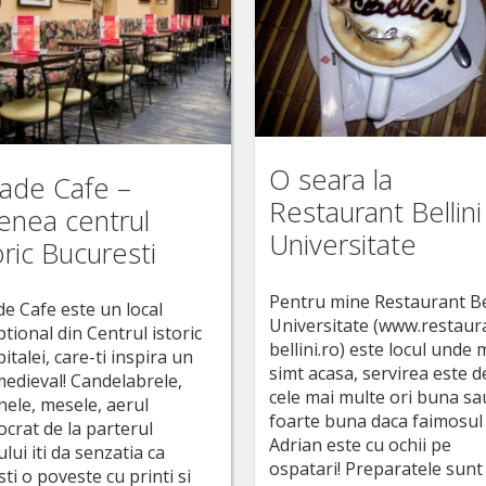
O seara la
ade Cafe –
Restaurant Bellini
enea centrul
Universitate
oric Bucuresti
Pentru mine Restaurant Be
de Cafe este un local
Universitate (www.restaur
tional din Centrul istoric
bellini.ro) este locul unde
pitalei, care-ti inspira un
simt acasa, servirea este d
medieval! Candelabrele,
cele mai multe ori buna sa
nele, mesele, aerul
foarte buna daca faimosul
ocrat de la parterul
Adrian este cu ochii pe
ului iti da senzatia ca
ospatari! Preparatele sunt
sti o poveste cu printi si