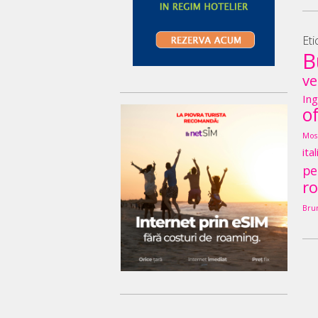
Eti
B
ve
Ing
o
Mos
ita
pe
r
Bru