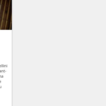
llini
ant-
 ma
e
u