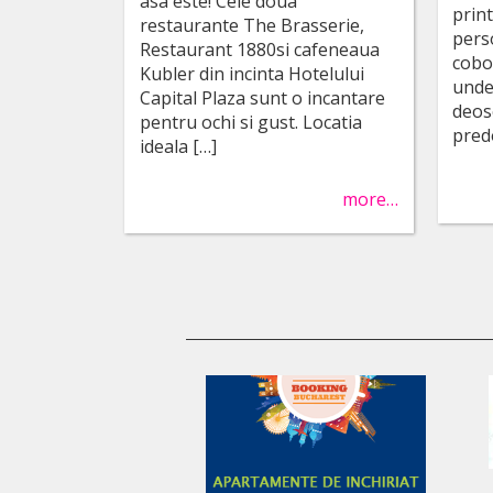
asa este! Cele doua
print
restaurante The Brasserie,
pers
Restaurant 1880si cafeneaua
coboa
Kubler din incinta Hotelului
unde
Capital Plaza sunt o incantare
deos
pentru ochi si gust. Locatia
pred
ideala […]
more…