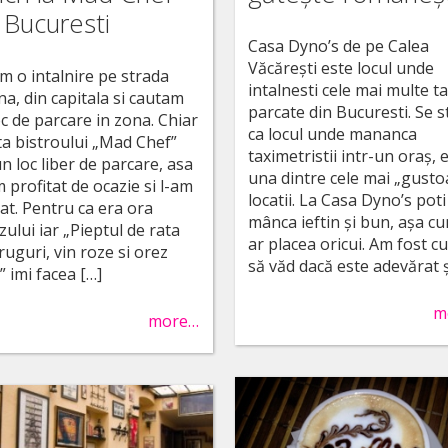
 Bucuresti
Casa Dyno’s de pe Calea
Văcărești este locul unde
m o intalnire pe strada
intalnesti cele mai multe ta
na, din capitala si cautam
parcate din Bucuresti. Se s
oc de parcare in zona. Chiar
ca locul unde mananca
ata bistroului „Mad Chef”
taximetristii intr-un oraș, 
n loc liber de parcare, asa
una dintre cele mai „gusto
 profitat de ocazie si l-am
locatii. La Casa Dyno’s poti
at. Pentru ca era ora
mânca ieftin și bun, așa cu
ului iar „Pieptul de rata
ar placea oricui. Am fost c
ruguri, vin roze si orez
să văd dacă este adevărat ș
” imi facea […]
m
more…