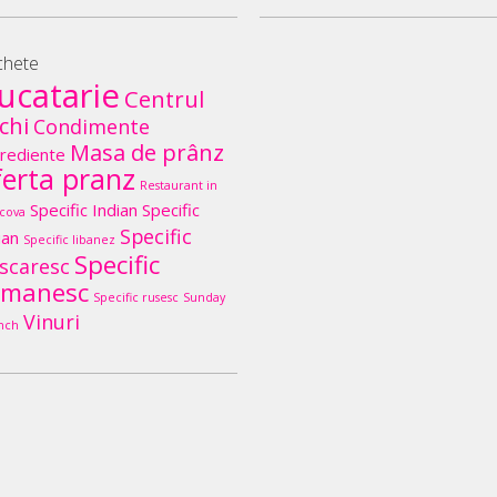
chete
ucatarie
Centrul
chi
Condimente
Masa de prânz
rediente
ferta pranz
Restaurant in
Specific Indian
Specific
cova
Specific
lian
Specific libanez
Specific
scaresc
omanesc
Specific rusesc
Sunday
Vinuri
nch