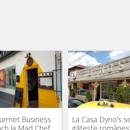
urmet Business
La Casa Dyno’s s
nch la Mad Chef
gătește româneș