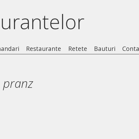
aurantelor
andari
Restaurante
Retete
Bauturi
Conta
a pranz