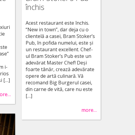
închis
Acest restaurant este închis.
xiuri
“New in town”, dar deja cu o
tie
clientelă a casei, Bram Stoker’s
Pub, în pofida numelui, este şi
este
un restaurant excellent. Chef-
ase”
ul Bram Stoker’s Pub este un
adevărat Master Chef! Deşi
m i-
foarte tânăr, crează adevărate
urios
opere de artă culinară. Vă
i […]
recomand Big Burgerul casei,
din carne de vită, care nu este
ore…
[…]
more…