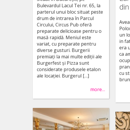
din
Bulevardul Lacul Tei nr. 65, la
parterul unui bloc situat peste
drum de intrarea în Parcul
Avea
Circului, Circus Pub oferă
Polo
preparate delicioase pentru o
un l
masă rapidă. Meniul este
in f
variat, cu preparate pentru
era u
diverse gusturi. Burgerii
ca am
premiați la mai multe ediții ale
ocup
Burgerfest și Pizza sunt
pranz
considerate produsele etalon
cu st
ale locației. Burgerul […]
brun
more…