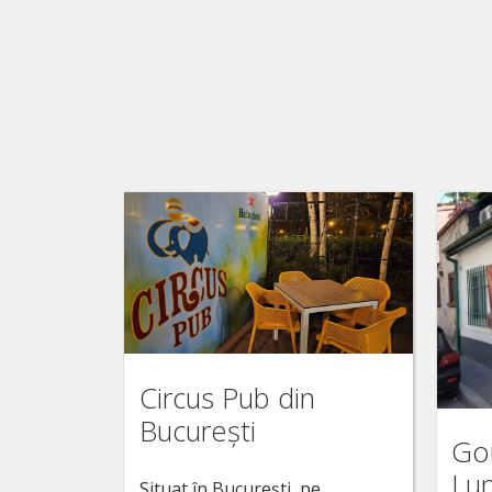
Circus Pub din
București
Go
Lu
Situat în București, pe