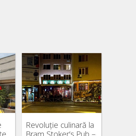
e
Revoluţie culinară la
te
Bram Stoker’s Pub –