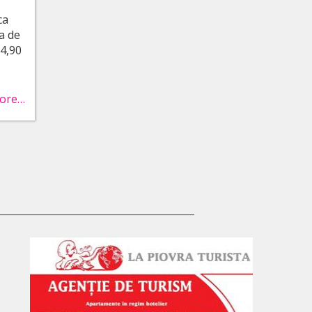
ca
a de
24,90
ore…