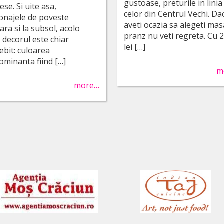
gustoase, preturile in linia
ese. Si uite asa,
celor din Centrul Vechi. Da
onajele de poveste
aveti ocazia sa alegeti mas
ra si la subsol, acolo
pranz nu veti regreta. Cu 
 decorul este chiar
lei […]
ebit: culoarea
ominanta fiind […]
m
more…